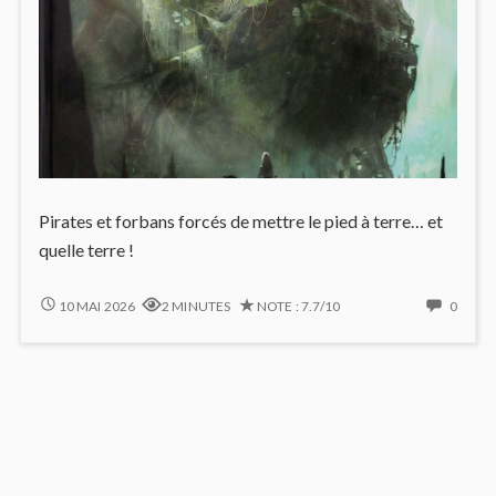
Pirates et forbans forcés de mettre le pied à terre… et
quelle terre !
L’ENFER
NO
10 MAI 2026
2 MINUTES
NOTE : 7.7/10
0
EST
COMM
VERT
ON
POUR
L’ENF
LONG
EST
JOHN
VERT
SILVER
POUR
(#3)
LONG
JOHN