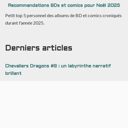
Recommandations BDs et comics pour Noël 2025
Petit top 5 personnel des albums de BD et comics croniqués
durant l'année 2025.
Derniers articles
Chevaliers Dragons #9 : un labyrinthe narratif
brillant
5 août 2026
Une triple histoire dans un album dense à l'univers
foisonnant.
Asphodèle #2 : plus convaincant visuellement que
narrativement