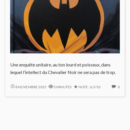
Une enquête unitaire, au ton lourd et poisseux, dans
lequel l’intellect du Chevalier Noir ne sera pas de trop.
DARK
NO
8 NOVEMBRE 2025
3 MINUTES
NOTE : 6.3/10
0
PATTERNS
COMM
#1
ON
:
DARK
GOTHAM
PATTE
SAIGNE
#1
(ENCORE)
:
GOTH