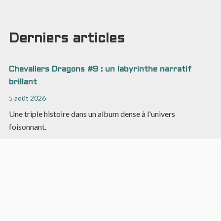
Derniers articles
Chevaliers Dragons #9 : un labyrinthe narratif
brillant
5 août 2026
Une triple histoire dans un album dense à l'univers
foisonnant.
Asphodèle #2 : plus convaincant visuellement que
narrativement
2 août 2026
Du fantastique à l'urban fantasy, Asphodèle intrigue sans
décoller.