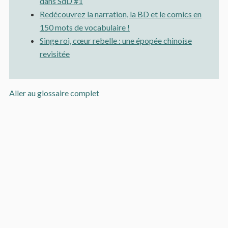
dans SdD #1
Redécouvrez la narration, la BD et le comics en
150 mots de vocabulaire !
Singe roi, cœur rebelle : une épopée chinoise
revisitée
Aller au glossaire complet