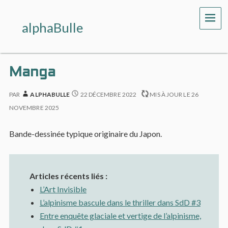
ME
alphaBulle
Manga
PAR
ALPHABULLE
22 DÉCEMBRE 2022
MIS À JOUR LE
26
NOVEMBRE 2025
Bande-dessinée typique originaire du Japon.
Articles récents liés :
L’Art Invisible
L’alpinisme bascule dans le thriller dans SdD #3
Entre enquête glaciale et vertige de l’alpinisme,