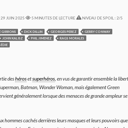
E
29 JUIN 2025
5 MINUTES DE LECTURE
NIVEAU DE SPOIL : 2/5
E GIBBONS
DICK DILLIN
GEORGES PEREZ
GERRY CONWAY
JOHN KALISZ
PHIL JIMENEZ
RAGS MORALES
ÉDIE
rtie des
héros
et
superhéros
, en vus de garantir ensemble la libert
e de Superman, Batman, Wonder Woman, mais également Green
tervient généralement lorsque des menaces de grande ampleur se
 aux hommes cachés derrières leurs masques et leurs pouvoirs que 