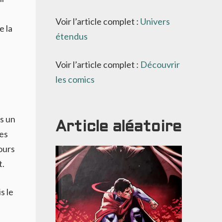
Voir l’article complet :
Univers
e la
étendus
Voir l’article complet :
Découvrir
les comics
ns un
Article aléatoire
es
ours
t.
is le