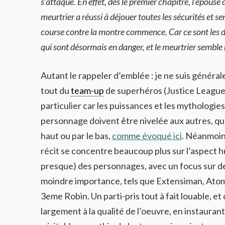
s’attaque. En effet, dés le premier chapitre, l’épous
meurtrier a réussi à déjouer toutes les sécurités et 
course contre la montre commence. Car ce sont les d
qui sont désormais en danger, et le meurtrier semble 
Autant le rappeler d’emblée : je ne suis généra
tout du
team-up
de superhéros (Justice League
particulier car les puissances et les mythologie
personnage doivent être nivelée aux autres, que
haut ou par le bas,
comme évoqué ici
. Néanmoin
récit se concentre beaucoup plus sur l’aspect 
presque) des personnages, avec un focus sur d
moindre importance, tels que Extensiman, Atom
3eme Robin. Un parti-pris tout à fait louable, et 
largement à la qualité de l’oeuvre, en instauran