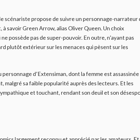
 le scénariste propose de suivre un personnage-narrateur 
t, à savoir Green Arrow, alias Oliver Queen. Un choix
ci ne possède pas de super-pouvoir. En outre, n’ayant pas
rd plutôt extérieur sur les menaces qui pèsent sur les
du personnage d’Extensiman, dont la femme est assassinée
it, malgré sa faible popularité auprès des lecteurs. Et les
ympathique et touchant, rendant son deuil et son désespo
 comics largement reconnu et apprécié par les amateurs. Et 