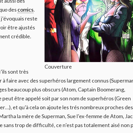
t aussi des
 quo
des
comics
.
 j’évoquais reste
oir être ajustés
ment crédible.
Couverture
ils sont très
ûr à faire avec des superhéros largement connus (Superma
ges beaucoup plus obscurs (Atom, Captain Boomerang,
peut être appelé soit par son nom de superhéros (Green
ner…), et qu’à cela on ajoute les trés nombreux proches des
artha la mère de Superman, Sue l’ex-femme de Atom, Jac
ire sans trop de difficulté, ce n’est pas totalement aisé non 