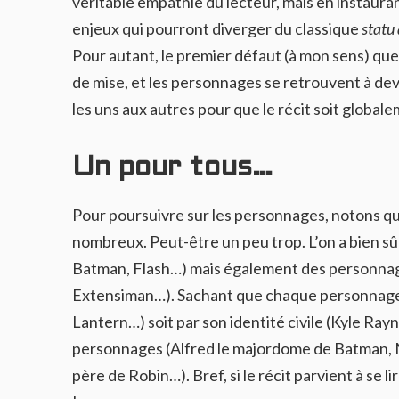
véritable empathie du lecteur, mais en instauran
enjeux qui pourront diverger du classique
statu
Pour autant, le premier défaut (à mon sens) que
de mise, et les personnages se retrouvent à dev
les uns aux autres pour que le récit soit globale
Un pour tous…
Pour poursuivre sur les personnages, notons qu’
nombreux. Peut-être un peu trop. L’on a bien s
Batman, Flash…) mais également des personna
Extensiman…). Sachant que chaque personnage 
Lantern…) soit par son identité civile (Kyle Ray
personnages (Alfred le majordome de Batman, M
père de Robin…). Bref, si le récit parvient à se l