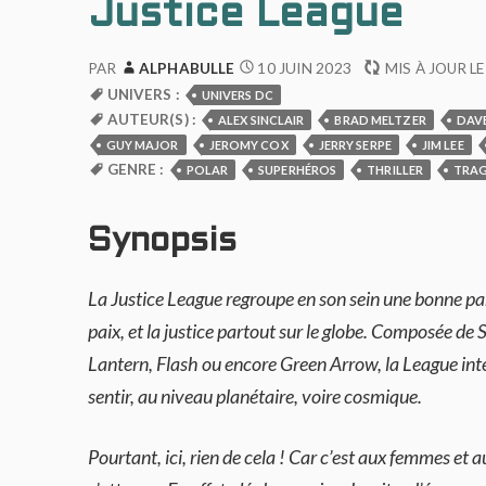
Justice League
10 JUIN 2023
PAR
ALPHABULLE
MIS À JOUR L
UNIVERS :
UNIVERS DC
AUTEUR(S) :
ALEX SINCLAIR
BRAD MELTZER
DAV
GUY MAJOR
JEROMY COX
JERRY SERPE
JIM LEE
GENRE :
POLAR
SUPERHÉROS
THRILLER
TRAG
Synopsis
La Justice League regroupe en son sein une bonne pa
paix, et la justice partout sur le globe. Composé
Lantern, Flash ou encore Green Arrow, la League in
sentir, au niveau planétaire, voire cosmique.
Pourtant, ici, rien de cela ! Car c’est aux femmes et