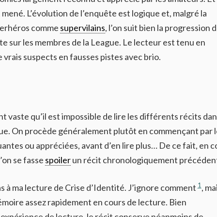
mené. L’évolution de l’enquête est logique et, malgré la
uperhéros comme
supervilains
, l’on suit bien la progression d
nte sur les membres de la League. Le lecteur est tenu en
vrais suspects en fausses pistes avec brio.
 vaste qu’il est impossible de lire les différents récits da
ue. On procède généralement plutôt en commençant par l
antes ou appréciées, avant d’en lire plus… De ce fait, en c
l’on se fasse
spoiler
un récit chronologiquement précéden
1
 à ma lecture de Crise d’Identité. J’ignore comment
, ma
oire assez rapidement en cours de lecture. Bien
xpérience de lecture, le récit conserve néanmoins de