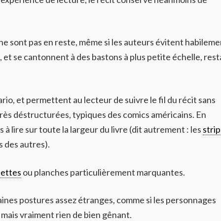
s ne sont pas en reste, même si les auteurs évitent habileme
et se cantonnent à des bastons à plus petite échelle, rest
rio, et permettent au lecteur de suivre le fil du récit sans
très déstructurées, typiques des comics américains. En
à lire sur toute la largeur du livre (dit autrement : les
strip
s des autres).
nettes
ou planches particulièrement marquantes.
ertaines postures assez étranges, comme si les personnages
 mais vraiment rien de bien gênant.