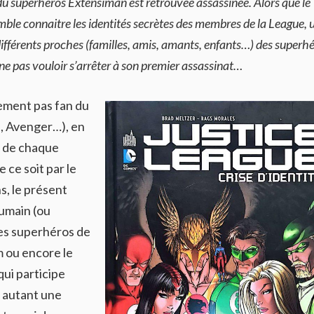
e du superhéros Extensiman est retrouvée assassinée. Alors que le
semble connaitre les identités secrètes des membres de la League, 
ifférents proches (familles, amis, amants, enfants…) des superh
ne pas vouloir s’arrêter à son premier assassinat…
lement pas fan du
, Avenger…), en
s de chaque
 ce soit par le
s, le présent
humain (ou
es superhéros de
 ou encore le
qui participe
t autant une