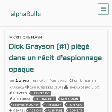
ME
alphaBulle
CRITIQUE FLASH
Dick Grayson (#1) piégé
dans un récit d’espionnage
opaque
PAR
ALPHABULLE
22 FÉVRIER 2026
MIS À JOUR LE
1
MARS 2026
2 MINUTES DE LECTURE
NIVEAU DE SPOIL : 0/5
UNIVERS :
UNIVERS DC
AUTEUR(S) :
JEROMY COX
MIKEL JANIN
STEPHEN MOONEY
TIM SEELEY
TOM KING
GENRE :
ACTION
AVENTURE
COMBAT