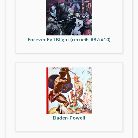
Forever Evil Blight (recueils #8 à #10)
Baden-Powell