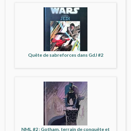
Quête de sabreforces dans GdJ #2
NML #2 : Gotham, terrain de conquête et